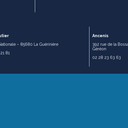
tier
Ancenis
Nationale – 85680 La Guérinière
392 rue de la Boss
Géréon
 21 81
02 28 23 63 63