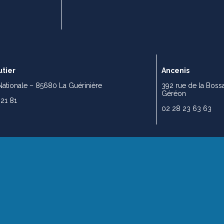
tier
Ancenis
Nationale – 85680 La Guérinière
392 rue de la Boss
Géréon
 21 81
02 28 23 63 63