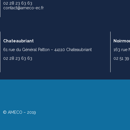
02 28 23 63 63
contact@ameco-ec.fr
Chateaubriant
Noirmou
61 rue du Général Patton – 44110 Chateaubriant
163 rue 
02 28 23 63 63
02 51 39
© AMECO – 2019