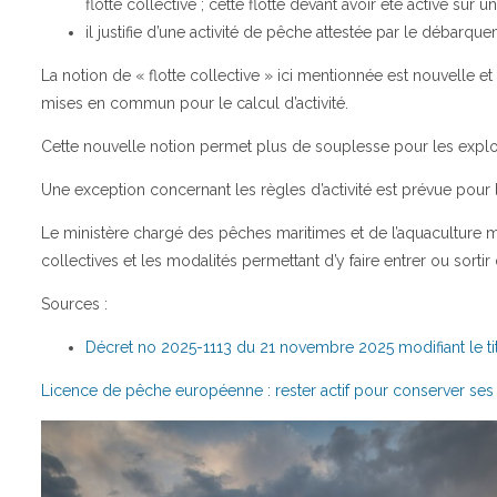
flotte collective ; cette flotte devant avoir été active sur
il justifie d’une activité de pêche attestée par le débarq
La notion de « flotte collective » ici mentionnée est nouvelle
mises en commun pour le calcul d’activité.
Cette nouvelle notion permet plus de souplesse pour les exploi
Une exception concernant les règles d’activité est prévue pour l
Le ministère chargé des pêches maritimes et de l’aquaculture mar
collectives et les modalités permettant d’y faire entrer ou sortir
Sources :
Décret no 2025-1113 du 21 novembre 2025 modifiant le titr
Licence de pêche européenne : rester actif pour conserver ses 