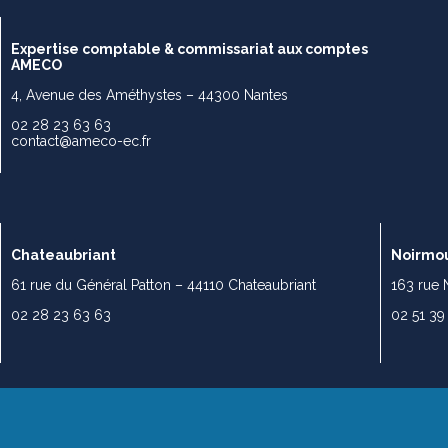
Expertise comptable & commissariat aux comptes
AMECO
4, Avenue des Améthystes – 44300 Nantes
02 28 23 63 63
contact@ameco-ec.fr
Chateaubriant
Noirmou
61 rue du Général Patton – 44110 Chateaubriant
163 rue 
02 28 23 63 63
02 51 39