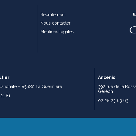
Recrutement
Nous contacter
Mentions légales
tier
Ancenis
Nationale – 85680 La Guérinière
392 rue de la Boss
Géréon
 21 81
02 28 23 63 63